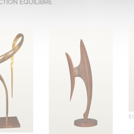
TION ÉQUILIBRE
É