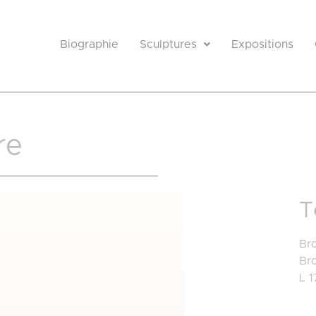
Biographie
Sculptures
Expositions
re
T
Bro
Br
L 