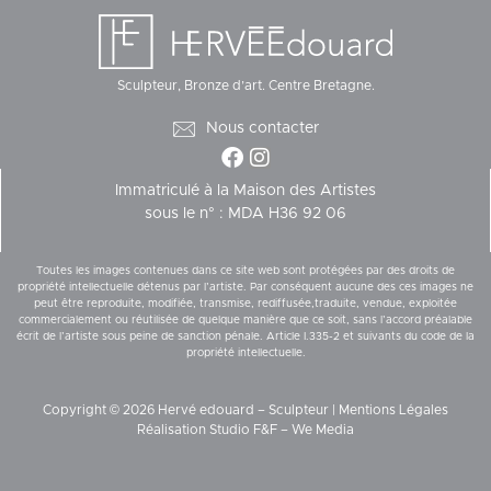
Sculpteur, Bronze d’art. Centre Bretagne.
Nous contacter
Immatriculé à la Maison des Artistes
sous le n° : MDA H36 92 06
Toutes les images contenues dans ce site web sont protégées par des droits de
propriété intellectuelle détenus par l’artiste. Par conséquent aucune des ces images ne
peut être reproduite, modifiée, transmise, rediffusée,traduite, vendue, exploitée
commercialement ou réutilisée de quelque manière que ce soit, sans l’accord préalable
écrit de l’artiste sous peine de sanction pénale. Article I.335-2 et suivants du code de la
propriété intellectuelle.
Copyright © 2026 Hervé edouard – Sculpteur |
Mentions Légales
Réalisation
Studio F&F
–
We Media