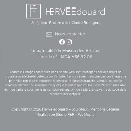
Sculpteur, Bronze d’art. Centre Bretagne.
Nous contacter
Immatriculé à la Maison des Artistes
sous le n° : MDA H36 92 06
Toutes les images contenues dans ce site web sont protégées par des droits de
propriété intellectuelle détenus par l’artiste. Par conséquent aucune des ces images ne
peut être reproduite, modifiée, transmise, rediffusée,traduite, vendue, exploitée
commercialement ou réutilisée de quelque manière que ce soit, sans l’accord préalable
écrit de l’artiste sous peine de sanction pénale. Article I.335-2 et suivants du code de la
propriété intellectuelle.
Copyright © 2026 Hervé edouard – Sculpteur |
Mentions Légales
Réalisation
Studio F&F
–
We Media