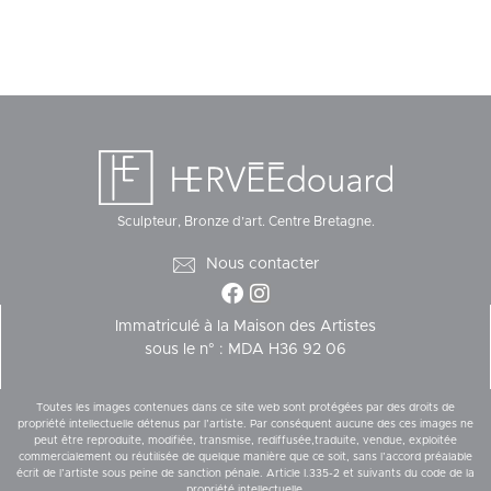
Sculpteur, Bronze d’art. Centre Bretagne.
Nous contacter
Immatriculé à la Maison des Artistes
sous le n° : MDA H36 92 06
Toutes les images contenues dans ce site web sont protégées par des droits de
propriété intellectuelle détenus par l’artiste. Par conséquent aucune des ces images ne
peut être reproduite, modifiée, transmise, rediffusée,traduite, vendue, exploitée
commercialement ou réutilisée de quelque manière que ce soit, sans l’accord préalable
écrit de l’artiste sous peine de sanction pénale. Article I.335-2 et suivants du code de la
propriété intellectuelle.